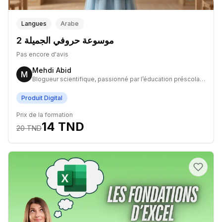
Langues
Arabe
موسوعة حروفي الجميلة 2
Pas encore d'avis
Mehdi Abid
M
Blogueur scientifique, passionné par l’éducation préscolaire et le développement de micro-projets partant de zéro.
Produit Digital
Prix de la formation
14
TND
20
TND