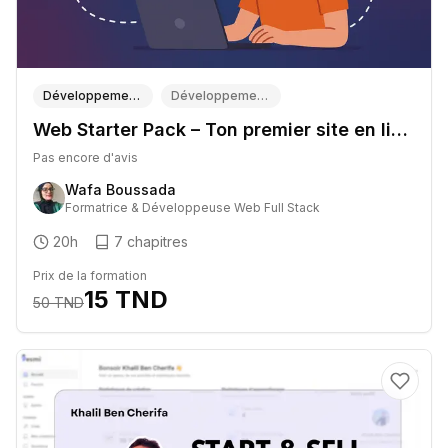
Développement (Tech & Informatique)
Développement Web (Front-end, Back-end, Full-stack)
Web Starter Pack – Ton premier site en ligne 🚀
Pas encore d'avis
Wafa Boussada
Formatrice & Développeuse Web Full Stack
20h
7
chapitres
Prix de la formation
15
TND
50
TND