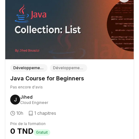
Développement (Tech & Informatique)
Développement Logiciel (Java, Python, C#, C++)
Java Course for Beginners
Pas encore d'avis
Jihed
J
Cloud Engineer
10h
1
chapitres
Prix de la formation
0
TND
Gratuit