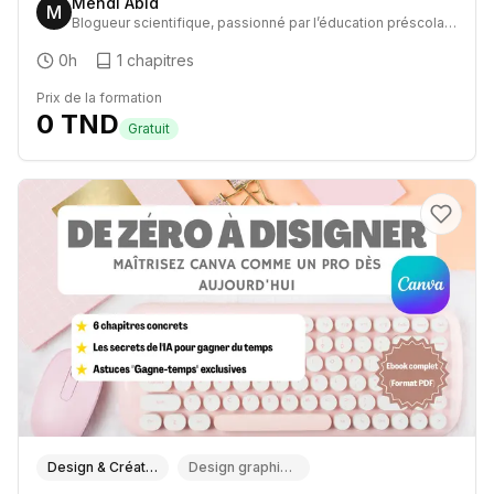
Mehdi Abid
M
Blogueur scientifique, passionné par l’éducation préscolaire et le développement de micro-projets partant de zéro.
0h
1
chapitres
Prix de la formation
0
TND
Gratuit
Design & Créativité
Design graphique (Photoshop, Illustrator, Figma, Canva)