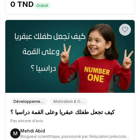
0
TND
Gratuit
Développement Personnel & Bien-être
Motivation & Objectifs de vie
كيف تجعل طفلك عبقريا وعلى القمة دراسيا ؟
Pas encore d'avis
Mehdi Abid
M
Blogueur scientifique, passionné par l’éducation préscolaire et le développement de micro-projets partant de zéro.