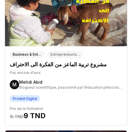
Business & Entrepreneuriat
Entrepreneuriat & Startups
مشروع تربية الماعز من الفكرة الى الاحتراف
Pas encore d'avis
Mehdi Abid
M
Blogueur scientifique, passionné par l’éducation préscolaire et le développement de micro-projets partant de zéro.
Produit Digital
Prix de la formation
9
TND
15
TND